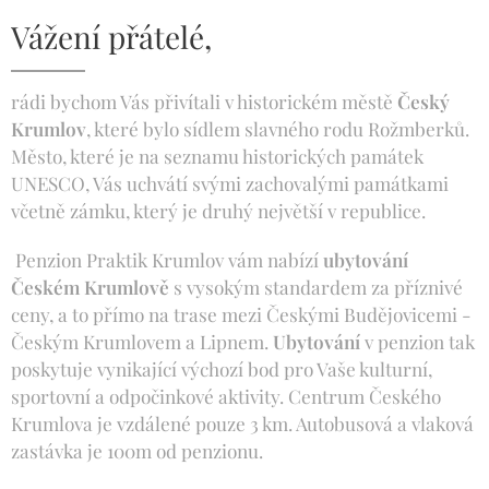
Vážení přátelé,
rádi bychom Vás přivítali v historickém městě
Český
Krumlov
, které bylo sídlem slavného rodu Rožmberků.
Město, které je na seznamu historických památek
UNESCO, Vás uchvátí svými zachovalými památkami
včetně zámku, který je druhý největší v republice.
Penzion Praktik Krumlov vám nabízí
ubytování
Českém Krumlově
s vysokým standardem za příznivé
ceny, a to přímo na trase mezi Českými Budějovicemi -
Českým Krumlovem a Lipnem.
Ubytování
v penzion tak
poskytuje vynikající výchozí bod pro Vaše kulturní,
sportovní a odpočinkové aktivity. Centrum Českého
Krumlova je vzdálené pouze 3 km. Autobusová a vlaková
zastávka je 100m od penzionu.