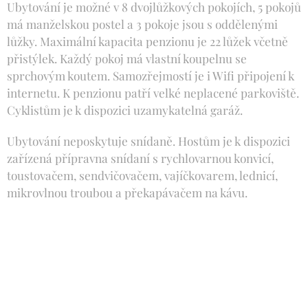
Ubytování je možné v 8 dvojlůžkových pokojích, 5 pokojů
má manželskou postel a 3 pokoje jsou s oddělenými
lůžky. Maximální kapacita penzionu je 22 lůžek včetně
přistýlek. Každý pokoj má vlastní koupelnu se
sprchovým koutem. Samozřejmostí je i Wifi připojení k
internetu. K penzionu patří velké neplacené parkoviště.
Cyklistům je k dispozici uzamykatelná garáž.
Ubytování neposkytuje snídaně. Hostům je k dispozici
zařízená přípravna snídaní s rychlovarnou konvicí,
toustovačem, sendvičovačem, vajíčkovarem, lednicí,
mikrovlnou troubou a překapávačem na kávu.
Praktik Penzion Krumlov