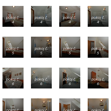
pokoj č.
pokoj č.
pokoj č.
pokoj č.
4
4
4
4
pokoj č.
pokoj č.
pokoj č.
pokoj č.
5
5
5
5
pokoj č.
pokoj č.
pokoj č.
pokoj č.
6
6
6
6
pokoj č.
pokoj č.
pokoj č.
pokoj č.